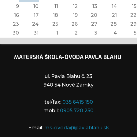
9
10
11
12
13
14
15
16
17
18
19
20
21
22
23
24
25
26
27
28
29
30
31
1
2
3
4
5
MATERSKÁ ŠKOLA-ÓVODA PAVLA BLAHU
ul. Pavla Blahu č. 23
940 54 Nové Zámky
tel/fax:
035 6415 150
mobil:
0905 720 250
Email:
ms-ovoda@pavlablahu.sk