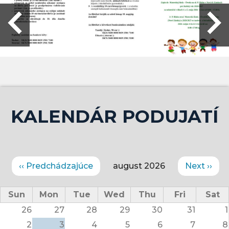
KALENDÁR PODUJATÍ
Stránkovanie
‹‹
Predchádzajúce
august 2026
Next
››
Sun
Mon
Tue
Wed
Thu
Fri
Sat
26
27
28
29
30
31
1
2
3
4
5
6
7
8