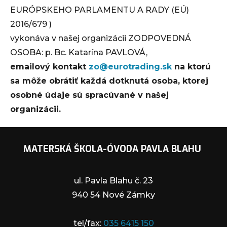
EURÓPSKEHO PARLAMENTU A RADY (EÚ)
2016/679 )
vykonáva v našej organizácii ZODPOVEDNÁ
OSOBA: p. Bc. Katarína PAVLOVÁ,
emailový kontakt
zo@eurotrading.sk
na ktorú
sa môže obrátiť každá dotknutá osoba, ktorej
osobné údaje sú spracúvané v našej
organizácii.
MATERSKÁ ŠKOLA-ÓVODA PAVLA BLAHU
ul. Pavla Blahu č. 23
940 54 Nové Zámky
tel/fax:
035 6415 150